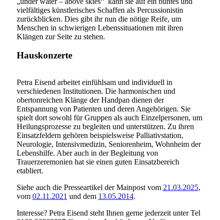
„under water – above skies“
kann sie auf ein buntes und
vielfältiges künstlerisches Schaffen als Percussionistin
zurückblicken. Dies gibt ihr nun die nötige Reife, um
Menschen in schwierigen Lebenssituationen mit ihren
Klängen zur Seite zu stehen.
Hauskonzerte
Petra Eisend arbeitet einfühlsam und individuell in
verschiedenen Institutionen. Die harmonischen und
obertonreichen Klänge der Handpan dienen der
Entspannung von Patienten und deren Angehörigen. Sie
spielt dort sowohl für Gruppen als auch Einzelpersonen, um
Heilungsprozesse zu begleiten und unterstützen. Zu ihren
Einsatzfeldern gehören beispielsweise Palliativstation,
Neurologie, Intensivmedizin, Seniorenheim, Wohnheim der
Lebenshilfe. Aber auch in der Begleitung von
Trauerzeremonien hat sie einen guten Einsatzbereich
etabliert.
Siehe auch die Presseartikel der Mainpost vom
21.03.2025
,
vom
02.11.2021
und dem
13.05.2014
.
Interesse? Petra Eisend steht Ihnen gerne jederzeit unter Tel