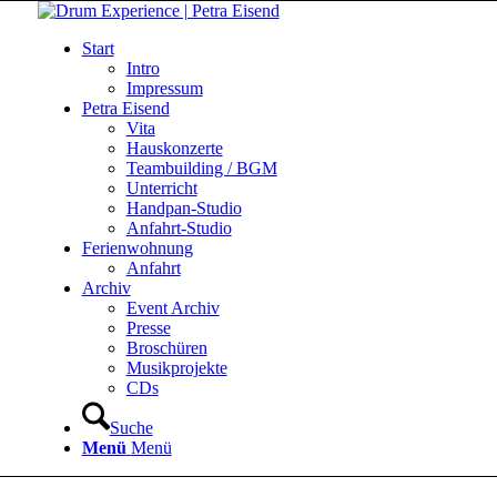
Start
Intro
Impressum
Petra Eisend
Vita
Hauskonzerte
Teambuilding / BGM
Unterricht
Handpan-Studio
Anfahrt-Studio
Ferienwohnung
Anfahrt
Archiv
Event Archiv
Presse
Broschüren
Musikprojekte
CDs
Suche
Menü
Menü