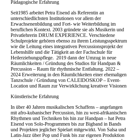
Pädagogische Erfahrung
Seit1985 arbeitet Petra Eisend als Referentin an
unterschiedlichsten Institutionen vor allem der
Erwachsenenbildung und Fort- wie Weiterbildung im
beruflichen Kontext. 2003 gründete sie als Musikerin und
Privatlehrerin DRUM EXPERIENCE. Verschiedene
Schulprojekte gehören ebenso zu ihrem Leistungsspektrum
wie die Leitung eines integrativen Percussionsprojekt der
Lebenshilfe und die Tätigkeit an der Fachschule für
Heilerziehungspflege.
2019 dann der Umzug in neue
Räumlichkeiten / Gründung des Studios für Handpan &
Percussion – Raum für rhythmische Entfaltung. 2022 –
2024 Erweiterung in den Räumlichkeiten einer ehemaligen
Tanzschule / Gründung von CALEIDOSKOP – Event-
Location und Raum zur Verwirklichung kreativer Visionen
Künstlerische Erfahrung
In über 40 Jahren musikalischen Schaffens – angefangen
mit afro-kubanischer Percussion, hin zu west-afrikanischen
Rhythmen und Techniken bis hin zur Handpan – hat Petra
Eisend von Solo-Programmen bis zur Bigband in Bands
und Projekten jeglicher Spielart mitgewirkt. Von Salsa und
Latin-Jazz über Pop und Funk bis zur eigenen Produktion