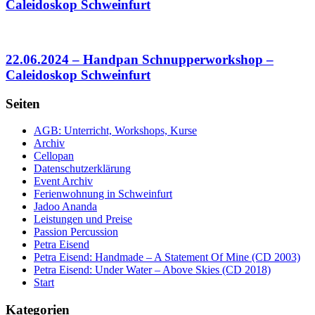
Caleidoskop Schweinfurt
22.06.2024 – Handpan Schnupperworkshop –
Caleidoskop Schweinfurt
Seiten
AGB: Unterricht, Workshops, Kurse
Archiv
Cellopan
Datenschutzerklärung
Event Archiv
Ferienwohnung in Schweinfurt
Jadoo Ananda
Leistungen und Preise
Passion Percussion
Petra Eisend
Petra Eisend: Handmade – A Statement Of Mine (CD 2003)
Petra Eisend: Under Water – Above Skies (CD 2018)
Start
Kategorien