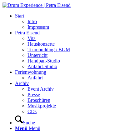
Start
Intro
Impressum
Petra Eisend
Vita
Hauskonzerte
Teambuilding / BGM
Unterricht
Handpan-Studio
Anfahrt-Studio
Ferienwohnung
Anfahrt
Archiv
Event Archiv
Presse
Broschüren
Musikprojekte
CDs
Suche
Menü
Menü