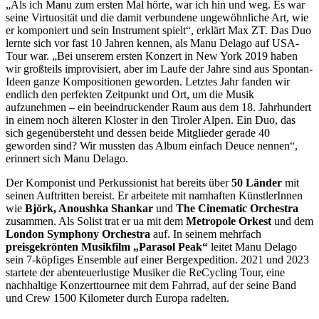
„Als ich Manu zum ersten Mal hörte, war ich hin und weg. Es war
seine Virtuosität und die damit verbundene ungewöhnliche Art, wie
er komponiert und sein Instrument spielt“, erklärt Max ZT. Das Duo
lernte sich vor fast 10 Jahren kennen, als Manu Delago auf USA-
Tour war. „Bei unserem ersten Konzert in New York 2019 haben
wir großteils improvisiert, aber im Laufe der Jahre sind aus Spontan-
Ideen ganze Kompositionen geworden. Letztes Jahr fanden wir
endlich den perfekten Zeitpunkt und Ort, um die Musik
aufzunehmen – ein beeindruckender Raum aus dem 18. Jahrhundert
in einem noch älteren Kloster in den Tiroler Alpen. Ein Duo, das
sich gegenübersteht und dessen beide Mitglieder gerade 40
geworden sind? Wir mussten das Album einfach Deuce nennen“,
erinnert sich Manu Delago.
Der Komponist und Perkussionist hat bereits über
50 Länder
mit
seinen Auftritten bereist. Er arbeitete mit namhaften KünstlerInnen
wie
Björk, Anoushka Shankar
und
The Cinematic Orchestra
zusammen. Als Solist trat er ua mit dem
Metropole Orkest
und dem
London Symphony Orchestra
auf. In seinem mehrfach
preisgekrönten Musikfilm „Parasol Peak“
leitet Manu Delago
sein 7-köpfiges Ensemble auf einer Bergexpedition. 2021 und 2023
startete der abenteuerlustige Musiker die ReCycling Tour, eine
nachhaltige Konzerttournee mit dem Fahrrad, auf der seine Band
und Crew 1500 Kilometer durch Europa radelten.