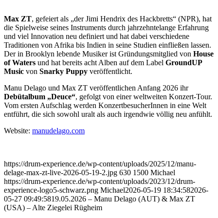
Max ZT
, gefeiert als „der Jimi Hendrix des Hackbretts“ (NPR), hat
die Spielweise seines Instruments durch jahrzehntelange Erfahrung
und viel Innovation neu definiert und hat dabei verschiedene
Traditionen von Afrika bis Indien in seine Studien einfließen lassen.
Der in Brooklyn lebende Musiker ist Gründungsmitglied von
House
of Waters
und hat bereits acht Alben auf dem Label
GroundUP
Music
von
Snarky Puppy
veröffentlicht.
Manu Delago und Max ZT veröffentlichen Anfang 2026 ihr
Debütalbum „Deuce“
, gefolgt von einer weltweiten Konzert-Tour.
Vom ersten Aufschlag werden KonzertbesucherInnen in eine Welt
entführt, die sich sowohl uralt als auch irgendwie völlig neu anfühlt.
Website:
manudelago.com
https://drum-experience.de/wp-content/uploads/2025/12/manu-
delage-max-zt-live-2026-05-19-2.jpg
630
1500
Michael
https://drum-experience.de/wp-content/uploads/2023/12/drum-
experience-logo5-schwarz.png
Michael
2026-05-19 18:34:58
2026-
05-27 09:49:58
19.05.2026 – Manu Delago (AUT) & Max ZT
(USA) – Alte Ziegelei Rügheim