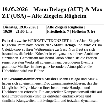
19.05.2026 – Manu Delago (AUT) & Max
ZT (USA) – Alte Ziegelei Rügheim
Dienstag, 19.05.2026 |
Alte Ziegelei Rügheim |
19:30 – 21:00 Uhr
Friedhofstr. 7 | Hofheim (Ufr)
Es ist das zweite WERKSTATTKONZERT in der Alten Ziegelei in
Rügheim. Petra hatte bereits 2025
Manu Delago
und
Max ZT
im
Caleidoksop zu ihrer Weltpremiere zu Gast. Nun freut sie sich
besonders, die beiden Künstler in ein ganz besonderes Ambiente
einzuladen. Gemeinsam mit Bernd Jakob öffnen sie die Pforten
seiner privaten Werkstatt zu einem ganz besonderen Event: 2
grandiose Musiker in einer ganz besondere Atmosphäre: die
Hebebühne wird zur Bühne.
Die
Grammy-nominierten Musiker
Manu Delago und Max ZT
haben sich zu einem neuen Duo zusammengeschlossen, das die
klanglichen Möglichkeiten ihrer Instrumente Handpan und
Hackbrett neu erforscht. Ein ausgefeilter Kompositionsstil trifft auf
hohe Improvisationskunst. Es entstehen eindrucksvolle und
sinnliche Klangwelten, mit Feingefühl und trotzdem dynamisch.