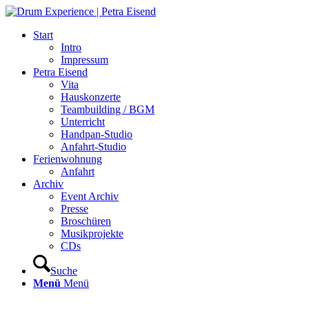
Start
Intro
Impressum
Petra Eisend
Vita
Hauskonzerte
Teambuilding / BGM
Unterricht
Handpan-Studio
Anfahrt-Studio
Ferienwohnung
Anfahrt
Archiv
Event Archiv
Presse
Broschüren
Musikprojekte
CDs
Suche
Menü
Menü